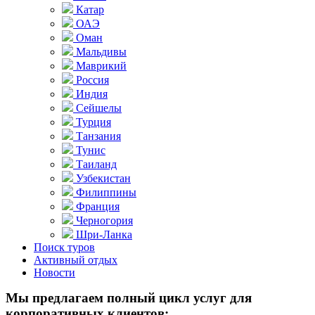
Катар
ОАЭ
Оман
Мальдивы
Маврикий
Россия
Индия
Сейшелы
Турция
Танзания
Тунис
Таиланд
Узбекистан
Филиппины
Франция
Черногория
Шри-Ланка
Поиск туров
Активный отдых
Новости
Мы предлагаем полный цикл услуг для
корпоративных клиентов: