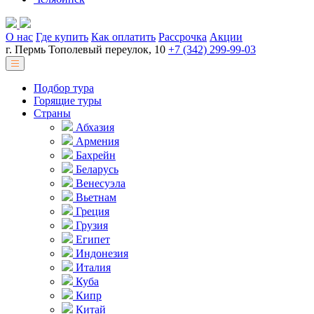
О нас
Где купить
Как оплатить
Рассрочка
Акции
г. Пермь Тополевый переулок, 10
+7 (342) 299-99-03
Подбор тура
Горящие туры
Страны
Абхазия
Армения
Бахрейн
Беларусь
Венесуэла
Вьетнам
Греция
Грузия
Египет
Индонезия
Италия
Куба
Кипр
Китай