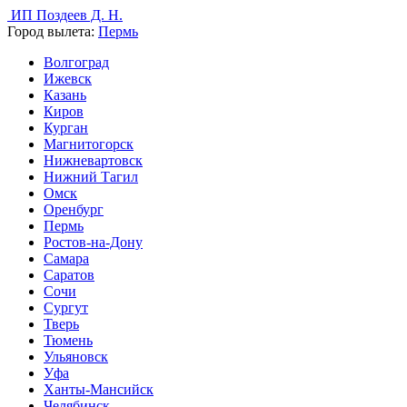
ИП Поздеев Д. Н.
Город вылета:
Пермь
Волгоград
Ижевск
Казань
Киров
Курган
Магнитогорск
Нижневартовск
Нижний Тагил
Омск
Оренбург
Пермь
Ростов-на-Дону
Самара
Саратов
Сочи
Сургут
Тверь
Тюмень
Ульяновск
Уфа
Ханты-Мансийск
Челябинск