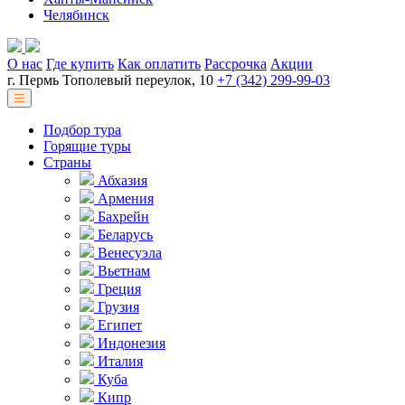
Челябинск
О нас
Где купить
Как оплатить
Рассрочка
Акции
г. Пермь Тополевый переулок, 10
+7 (342) 299-99-03
Подбор тура
Горящие туры
Страны
Абхазия
Армения
Бахрейн
Беларусь
Венесуэла
Вьетнам
Греция
Грузия
Египет
Индонезия
Италия
Куба
Кипр