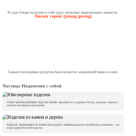
И одно блюдо включает в себя сразу несколько национальных лакомств..
Писанг горенг (pisang goreng)
Самым популярным десертом Бали является зажаренный банан в кляре.
Частица Индонезии с собой
Ювелирные изделия
Очень необыкновенные изделия можно приобрести в деревне Челук, которая славится
своими мастерами-ювелирами.
Изделия из камня и дерева
Изделия, вырезанные из камня или дерева с национальными балийскими мотивами - это
вещи удивительной красоты.