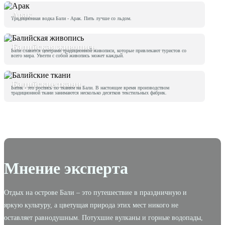
Арак
Традиционная водка Бали - Арак. Пить лучше со льдом.
Балийская живопись
Бали славится центрами традиционной живописи, которые привлекают туристов со
всего мира. Увезти с собой живопись может каждый.
Балийские ткани
Батик - это роспись по тканям на Бали. В настоящее время производством
традиционной ткани занимаются несколько десятков текстильных фабрик.
Мнение эксперта
Отдых на острове Бали – это путешествие в праздничную и
яркую культуру, а цветущая природа этих мест никого не
оставляет равнодушным. Потухшие вулканы и горные водопады,