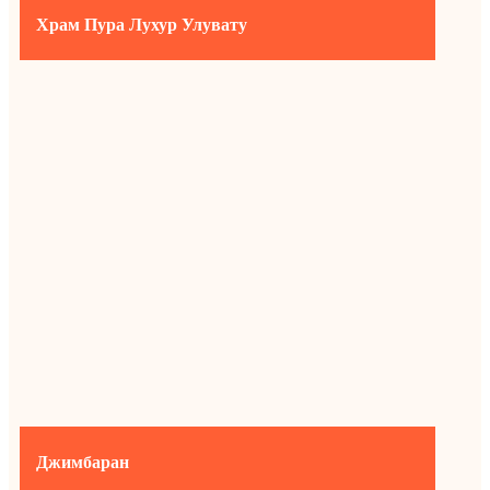
Храм Пура Лухур Улувату
Джимбаран