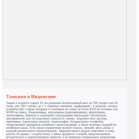
Таможня в Индонезию
Лицам в возрасте старше 18 лет разрешен беспошлинный ввоз до 200 сигарет или 50
сигар, или 100 г табака; до 1 л спиртных напитков, парфюмерии - в пределах личных
потребностей, а также подарков и сувениров на сумму не более $250 на человека или
$1000 на семью. Видеокамеры, портативные радиоприемники, аудиоплееры,
магнитофоны, бинокли и спортивное оборудование необходимо обязательно
декларировать для последующего вывоза из страны. Запрещен ввоз оружия,
наркотиков, взрывчатых веществ, порнографии, беспроводных телефонов,
лекарственных препаратов китайского происхождения, а также печатных изданий на
китайском языке. Есть также ограничения на ввоз плодов, овощей, мяса, рыбы и
изделий растительного происхождения. Запрещен вывоз редких животных и птиц,
резьбы по дереву с острова Бали, а также предметов и вещей, представляющих
историческую и художественную ценность и не имеющих специального разрешения.