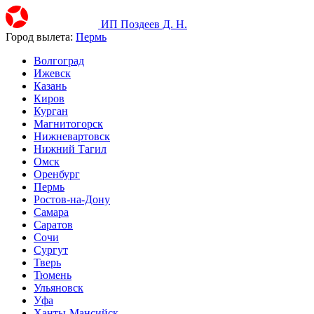
ИП Поздеев Д. Н.
Город вылета:
Пермь
Волгоград
Ижевск
Казань
Киров
Курган
Магнитогорск
Нижневартовск
Нижний Тагил
Омск
Оренбург
Пермь
Ростов-на-Дону
Самара
Саратов
Сочи
Сургут
Тверь
Тюмень
Ульяновск
Уфа
Ханты-Мансийск