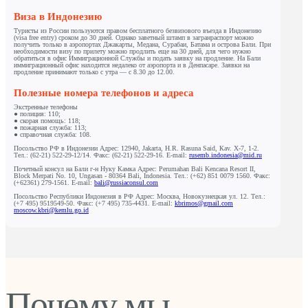
Виза в Индонезию
Туристы из России пользуются правом бесплатного безвизового въезда в Индонезию
(visa free entry) сроком до 30 дней. Однако заветный штамп в загранраспорт можно
получить только в аэропортах Джакарты, Медана, Сурабаи, Батама и острова Бали. При
необходимости визу по прилету можно продлить еще на 30 дней, для чего нужно
обратиться в офис Иммиграционной Службы и подать заявку на продление. На Бали
иммиграционный офис находится недалеко от аэропорта и в Денпасаре. Заявки на
продление принимают только с утра — с 8.30 до 12.00.
Полезные номера телефонов и адреса
Экстренные телефоны
● полиция: 110;
● скорая помощь: 118;
● пожарная служба: 113;
● справочная служба: 108.
Посольство РФ в Индонезии Адрес: 12940, Jakarta, H.R. Rasuna Said, Каv. Х-7, 1-2.
Тел.: (62-21) 522-29-12/14. Факс: (62-21) 522-29-16. Е-mail:
rusemb.indonesia@mid.ru
Почетный консул на Бали г-н Нуку Камка Адрес: Perumahan Bali Kencana Resort II,
Block Merpati No. 10, Ungasan - 80364 Bali, Indonesia. Тел.: (+62) 851 0079 1560. Факс:
(+62361) 279-1561. Е-mail:
bali@russiaconsul.com
Посольство Республики Индонезия в РФ Адрес: Москва, Новокузнецкая ул. 12. Тел.:
(+7 495) 9519549-50. Факс: (+7 495) 735-4431. Е-mail:
kbrimos@gmail.com
moscow.kbri@kemlu.go.id
Почему мы